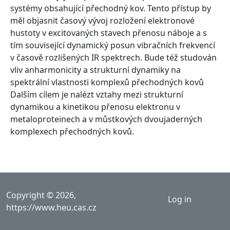
systémy obsahující přechodný kov. Tento přístup by
měl objasnit časový vývoj rozložení elektronové
hustoty v excitovaných stavech přenosu náboje a s
tím související dynamický posun vibračních frekvencí
v časově rozlišených IR spektrech. Bude též studován
vliv anharmonicity a strukturní dynamiky na
spektrální vlastnosti komplexů přechodných kovů
Dalším cílem je nalézt vztahy mezi strukturní
dynamikou a kinetikou přenosu elektronu v
metaloproteinech a v můstkových dvoujaderných
komplexech přechodných kovů.
User acco
Copyright © 2026,
Log in
https://www.heu.cas.cz