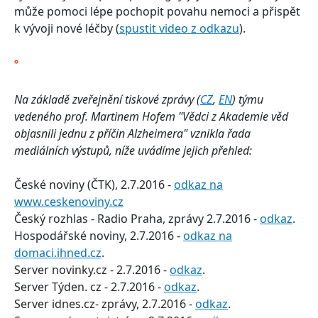
může pomoci lépe pochopit povahu nemoci a přispět
k vývoji nové léčby (
spustit video z odkazu
).
Na základě zveřejnění tiskové zprávy (
CZ
,
EN
) týmu
vedeného prof. Martinem Hofem "Vědci z Akademie věd
objasnili jednu z příčin Alzheimera" vznikla řada
mediálních výstupů, níže uvádíme jejich přehled:
České noviny (ČTK), 2.7.2016 -
odkaz na
www.ceskenoviny.cz
Český rozhlas - Radio Praha, zprávy 2.7.2016 -
odkaz
.
Hospodářské noviny, 2.7.2016 -
odkaz na
domaci.ihned.cz
.
Server novinky.cz - 2.7.2016 -
odkaz
.
Server Týden. cz - 2.7.2016 -
odkaz
.
Server idnes.cz- zprávy, 2.7.2016 -
odkaz
.