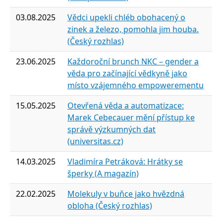
03.08.2025
Vědci upekli chléb obohacený o
zinek a železo, pomohla jim houba.
(Český rozhlas)
23.06.2025
Každoroční brunch NKC – gender a
věda pro začínající vědkyně jako
místo vzájemného empowerementu
15.05.2025
Otevřená věda a automatizace:
Marek Cebecauer mění přístup ke
správě výzkumných dat
(universitas.cz)
14.03.2025
Vladimíra Petráková: Hrátky se
šperky (A magazín)
22.02.2025
Molekuly v buňce jako hvězdná
obloha (Český rozhlas)