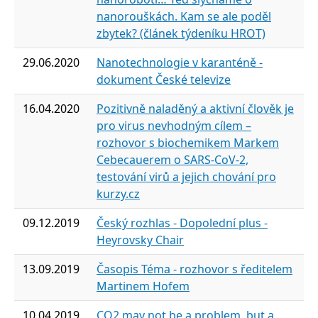
nanorouškách. Kam se ale poděl
zbytek? (článek týdeníku HROT)
29.06.2020
Nanotechnologie v karanténě -
dokument České televize
16.04.2020
Pozitivně naladěný a aktivní člověk je
pro virus nevhodným cílem –
rozhovor s biochemikem Markem
Cebecauerem o SARS-CoV-2,
testování virů a jejich chování pro
kurzy.cz
09.12.2019
Český rozhlas - Dopolední plus -
Heyrovsky Chair
13.09.2019
Časopis Téma - rozhovor s ředitelem
Martinem Hofem
10.04.2019
CO2 may not be a problem, but a