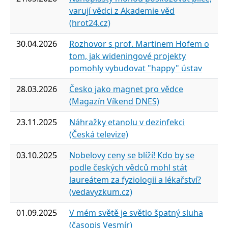
varují vědci z Akademie věd
(hrot24.cz)
30.04.2026
Rozhovor s prof. Martinem Hofem o
tom, jak wideningové projekty
pomohly vybudovat "happy" ústav
28.03.2026
Česko jako magnet pro vědce
(Magazín Víkend DNES)
23.11.2025
Náhražky etanolu v dezinfekci
(Česká televize)
03.10.2025
Nobelovy ceny se blíží! Kdo by se
podle českých vědců mohl stát
laureátem za fyziologii a lékařství?
(vedavyzkum.cz)
01.09.2025
V mém světě je světlo špatný sluha
(časopis Vesmír)