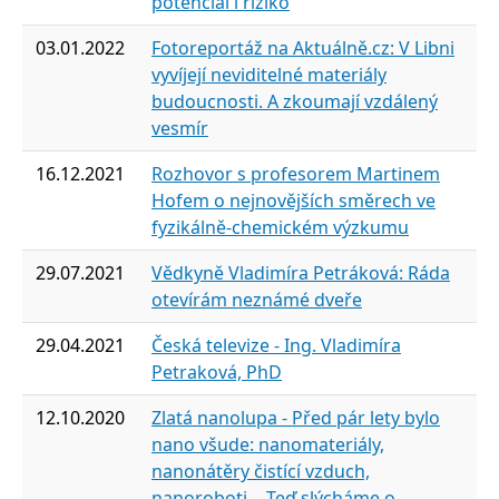
potenciál i riziko
03.01.2022
Fotoreportáž na Aktuálně.cz: V Libni
vyvíjejí neviditelné materiály
budoucnosti. A zkoumají vzdálený
vesmír
16.12.2021
Rozhovor s profesorem Martinem
Hofem o nejnovějších směrech ve
fyzikálně-chemickém výzkumu
29.07.2021
Vědkyně Vladimíra Petráková: Ráda
otevírám neznámé dveře
29.04.2021
Česká televize - Ing. Vladimíra
Petraková, PhD
12.10.2020
Zlatá nanolupa - Před pár lety bylo
nano všude: nanomateriály,
nanonátěry čistící vzduch,
nanoroboti… Teď slýcháme o