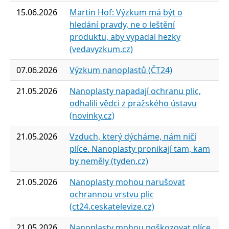
15.06.2026
Martin Hof: Výzkum má být o
hledání pravdy, ne o leštění
produktu, aby vypadal hezky
(vedavyzkum.cz)
07.06.2026
Výzkum nanoplastů (ČT24)
21.05.2026
Nanoplasty napadají ochranu plic,
odhalili vědci z pražského ústavu
(novinky.cz)
21.05.2026
Vzduch, který dýcháme, nám ničí
plíce. Nanoplasty pronikají tam, kam
by neměly (tyden.cz)
21.05.2026
Nanoplasty mohou narušovat
ochrannou vrstvu plic
(ct24.ceskatelevize.cz)
21.05.2026
Nanoplasty mohou poškozovat plíce,