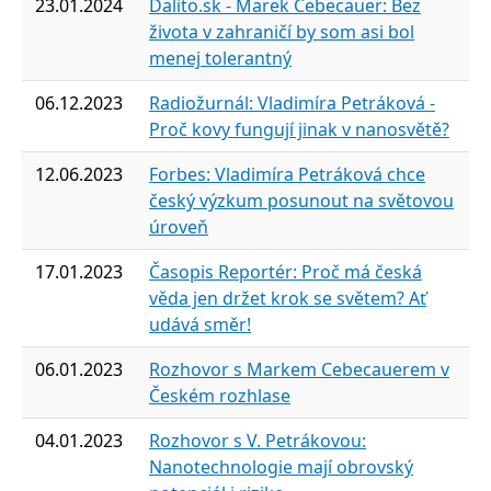
23.01.2024
Dalito.sk - Marek Cebecauer: Bez
života v zahraničí by som asi bol
menej tolerantný
06.12.2023
Radiožurnál: Vladimíra Petráková -
Proč kovy fungují jinak v nanosvětě?
12.06.2023
Forbes: Vladimíra Petráková chce
český výzkum posunout na světovou
úroveň
17.01.2023
Časopis Reportér: Proč má česká
věda jen držet krok se světem? Ať
udává směr!
06.01.2023
Rozhovor s Markem Cebecauerem v
Českém rozhlase
04.01.2023
Rozhovor s V. Petrákovou:
Nanotechnologie mají obrovský