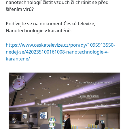
nanotechnologíí čistit vzduch či chránit se před
šířením virů?
Podívejte se na dokument České televize,
Nanotechnologie v karanténě:
https://www.ceskatelevize.cz/porady/1095913550-
nedej-se/420235100161008-nanotechnologie-v-
karantene/