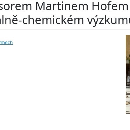
esorem Martinem Hofem 
kálně-chemickém výzkum
týmech