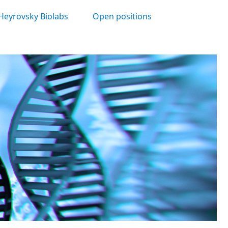
Heyrovsky Biolabs
Open positions