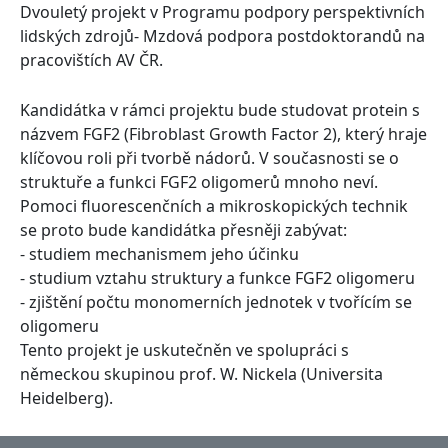
Dvouletý projekt v Programu podpory perspektivních
lidských zdrojů- Mzdová podpora postdoktorandů na
pracovištích AV ČR.
Kandidátka v rámci projektu bude studovat protein s
názvem FGF2 (Fibroblast Growth Factor 2), který hraje
klíčovou roli při tvorbě nádorů. V současnosti se o
struktuře a funkci FGF2 oligomerů mnoho neví.
Pomoci fluorescenčních a mikroskopických technik
se proto bude kandidátka přesněji zabývat:
- studiem mechanismem jeho účinku
- studium vztahu struktury a funkce FGF2 oligomeru
- zjištění počtu monomerních jednotek v tvořícím se
oligomeru
Tento projekt je uskutečněn ve spolupráci s
německou skupinou prof. W. Nickela (Universita
Heidelberg).